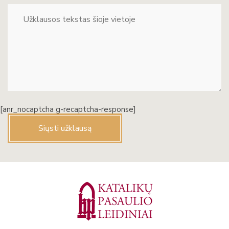
[anr_nocaptcha g-recaptcha-response]