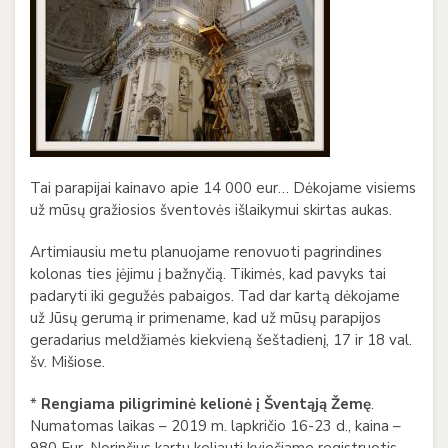
Tai parapijai kainavo apie 14 000 eur… Dėkojame visiems
už mūsų gražiosios šventovės išlaikymui skirtas aukas.
Artimiausiu metu planuojame renovuoti pagrindines
kolonas ties įėjimu į bažnyčią. Tikimės, kad pavyks tai
padaryti iki gegužės pabaigos. Tad dar kartą dėkojame
už Jūsų gerumą ir primename, kad už mūsų parapijos
geradarius meldžiamės kiekvieną šeštadienį, 17 ir 18 val.
šv. Mišiose.
*
Rengiama piligriminė kelionė į Šventąją Žemę
.
Numatomas laikas – 2019 m. lapkričio 16-23 d., kaina –