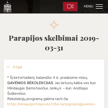
MENIU
Parapijos skelbimai 2019-
03-31
Atgal
* Šį ketvirtadienį, balandžio 4 d., pradėsime mūsų
GAVĖNIOS REKOLEKCIJAS
. Jas lietuvių kalba ves kun.
Mindaugas Bernotavičius, lenkų k. – kun. Andžejus
Šuškevičius.
Rekolekcijų programą galima rasti čia:
https://vilniauspetropovilo.
lt/be-kategorijos/gavenios-