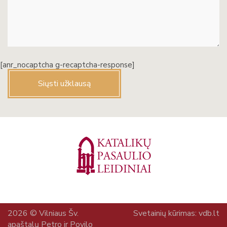
[anr_nocaptcha g-recaptcha-response]
2026 © Vilniaus Šv.
Svetainių kūrimas:
vdb.lt
apaštalų Petro ir Povilo