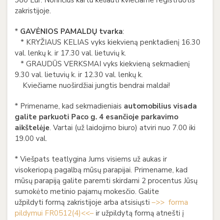
980 Eur. Norinčius kartu keliauti kviečiame registruotis
zakristijoje.
*
GAVĖNIOS PAMALDŲ tvarka
:
* KRYŽIAUS KELIAS vyks kiekvieną penktadienį 16.30
val. lenkų k. ir 17.30 val. lietuvių k.
* GRAUDŪS VERKSMAI vyks kiekvieną sekmadienį
9.30 val. lietuvių k. ir 12.30 val. lenkų k.
Kviečiame nuoširdžiai jungtis bendrai maldai!
* Primename, kad sekmadieniais
automobilius visada
galite parkuoti Paco g. 4 esančioje parkavimo
aikštelėje
. Vartai (už laidojimo biuro) atviri nuo 7.00 iki
19.00 val.
* Viešpats teatlygina Jums visiems už aukas ir
visokeriopą pagalbą mūsų parapijai. Primename, kad
mūsų parapiją galite paremti skirdami 2 procentus Jūsų
sumokėto metinio pajamų mokesčio. Galite
užpildyti formą zakristijoje arba atsisiųsti
–>> forma
pildymui FR0512(4)<<–
ir užpildytą formą atnešti į