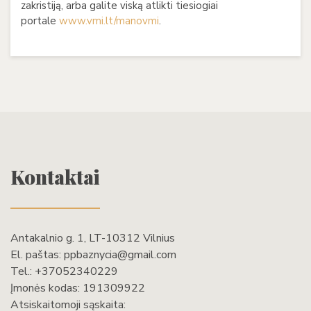
zakristiją, arba galite viską atlikti tiesiogiai
portale
www.vmi.lt/manovmi
.
Kontaktai
Antakalnio g. 1, LT-10312 Vilnius
El. paštas:
ppbaznycia@gmail.com
Tel.:
+37052340229
Įmonės kodas: 191309922
Atsiskaitomoji sąskaita: