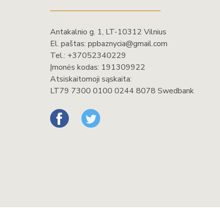
Antakalnio g. 1, LT-10312 Vilnius
El. paštas:
ppbaznycia@gmail.com
Tel.:
+37052340229
Įmonės kodas: 191309922
Atsiskaitomoji sąskaita:
LT79 7300 0100 0244 8078 Swedbank