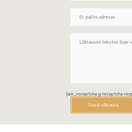
[anr_nocaptcha g-recaptcha-res