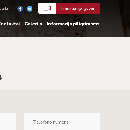
Transliacija gyvai
olski
ontaktai
Galerija
Informacija piligrimams
4