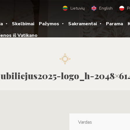
Lietuvių
English
P
ja
Skelbimai
Pažymos
Sakramentai
Parama
K
ienos iš Vatikano
jubiliejus2025-logo_h-2048×61