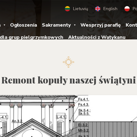
Lietuvių
English
Po
a
Ogłoszenia
Sakramenty
Wesprzyj parafię
Kont
 dla grup pielgrzymkowych
Aktualności z Watykanu
Remont kopuły naszej świątyni