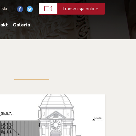
Transmisja online
lski
akt
Galeria