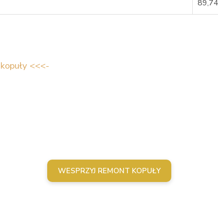
89,7
 kopuły <<<-
WESPRZYJ REMONT KOPUŁY