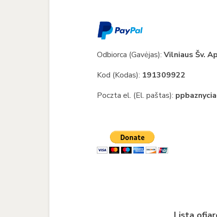
Odbiorca (Gavėjas):
Vilniaus Šv. A
Kod (Kodas):
191309922
Poczta el. (El. paštas):
ppbaznyci
Lista ofi