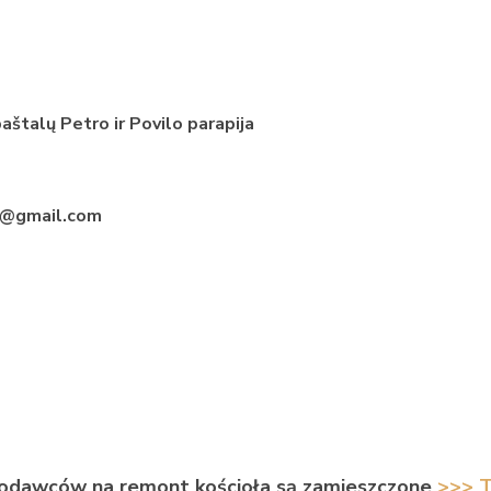
paštalų Petro ir Povilo parapija
a@gmail.com
arodawców na remont kościoła są zamieszczone
>>> 