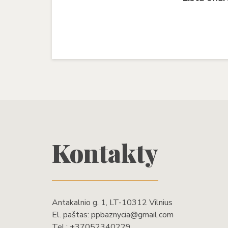
Kontakty
Antakalnio g. 1, LT-10312 Vilnius
El. paštas:
ppbaznycia@gmail.com
Tel.:
+37052340229