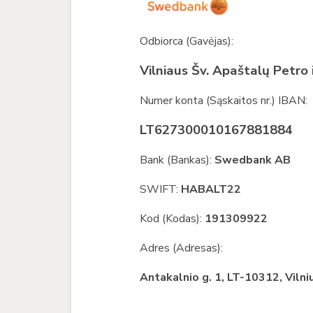
Odbiorca (Gavėjas):
Vilniaus
Šv. Apaštalų Petro i
Numer konta (Sąskaitos nr.) IBAN:
LT62
7300010167881884
Bank (Bankas):
Swedbank AB
SWIFT:
HABALT22
Kod (Kodas):
191309922
Adres (Adresas):
Antakalnio g. 1, LT-10312, Vilni