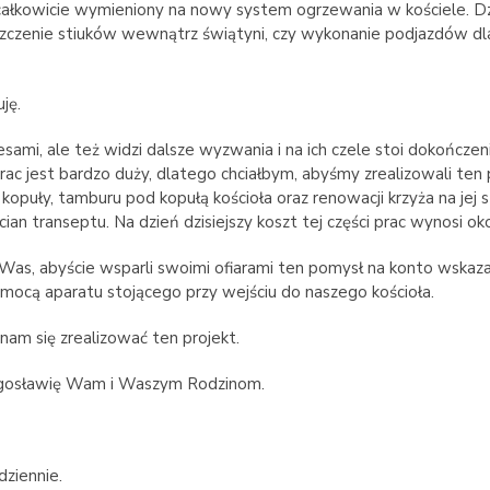
ał całkowicie wymieniony na nowy system ogrzewania w kościele. D
yszczenie stiuków wewnątrz świątyni, czy wykonanie podjazdów dl
ję.
cesami, ale też widzi dalsze wyzwania i na ich czele stoi dokończen
ac jest bardzo duży, dlatego chciałbym, abyśmy zrealizowali ten 
opuły, tamburu pod kopułą kościoła oraz renowacji krzyża na jej
n transeptu. Na dzień dzisiejszy koszt tej części prac wynosi oko
Was, abyście wsparli swoimi ofiarami ten pomysł na konto wskaza
 pomocą aparatu stojącego przy wejściu do naszego kościoła.
nam się zrealizować ten projekt.
błogosławię Wam i Waszym Rodzinom.
ziennie.