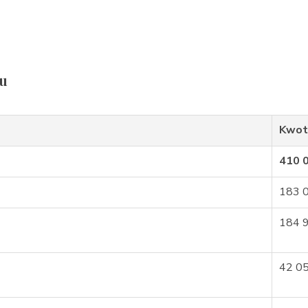
tu
Kwot
410 
183 
184 
42 0