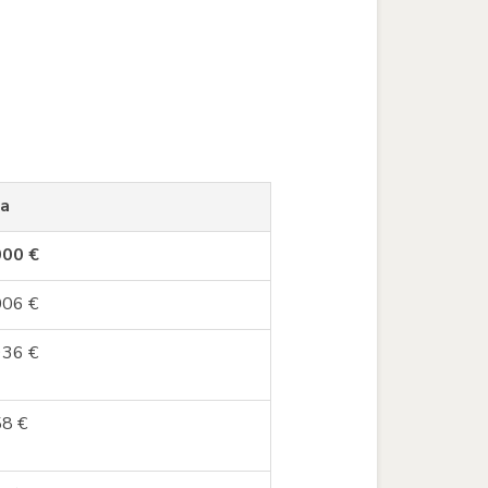
a
000 €
006 €
936
€
58
€