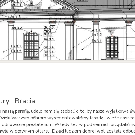
ry i Bracia,
o naszą parafię, udało nam się zadbać o to, by nasza wyjątkowa świ
y. Dzięki Waszym ofiarom wyremontowaliśmy fasadę i wieże naszeg
o odnowione prezbiterium. Wtedy też w podziemiach urządziliś
awła w głównym ołtarzu. Dzięki ludziom dobrej woli została odbu