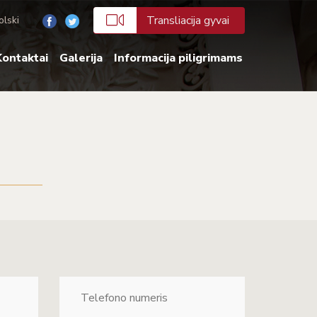
Transliacija gyvai
olski
ontaktai
Galerija
Informacija piligrimams