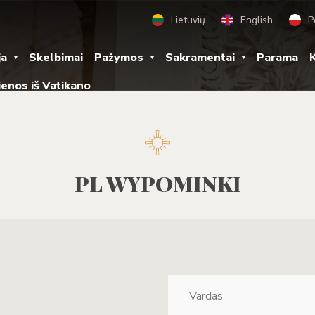
Lietuvių
English
P
ja
Skelbimai
Pažymos
Sakramentai
Parama
K
ienos iš Vatikano
PL WYPOMINKI