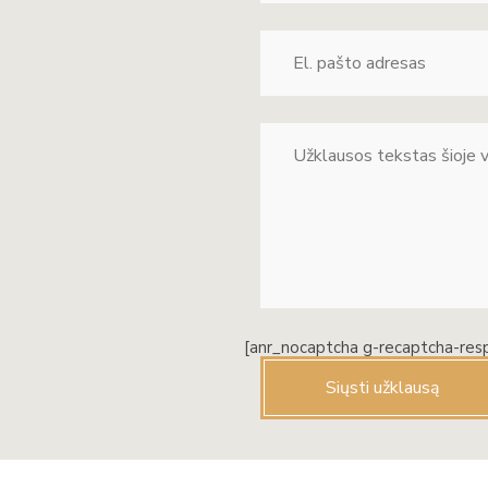
[anr_nocaptcha g-recaptcha-res