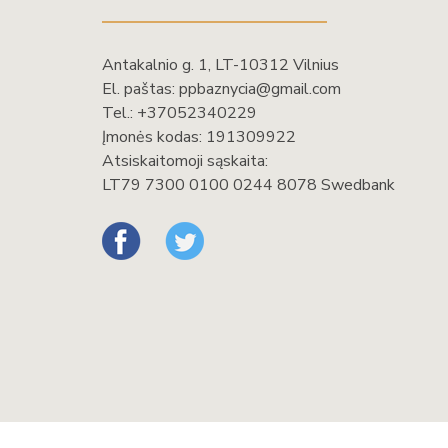
Antakalnio g. 1, LT-10312 Vilnius
El. paštas:
ppbaznycia@gmail.com
Tel.:
+37052340229
Įmonės kodas: 191309922
Atsiskaitomoji sąskaita:
LT79 7300 0100 0244 8078 Swedbank