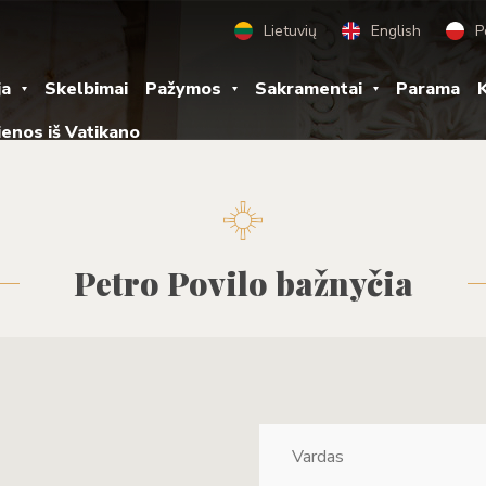
Lietuvių
English
P
ja
Skelbimai
Pažymos
Sakramentai
Parama
K
ienos iš Vatikano
Petro Povilo bažnyčia