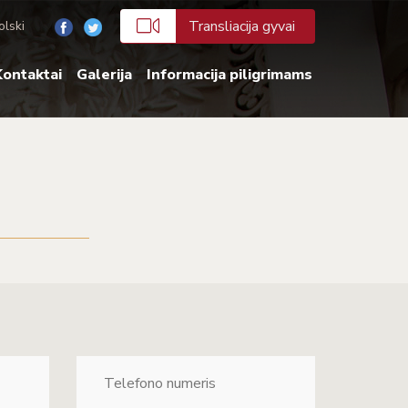
Transliacija gyvai
olski
ontaktai
Galerija
Informacija piligrimams