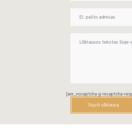
[anr_nocaptcha g-recaptcha-res