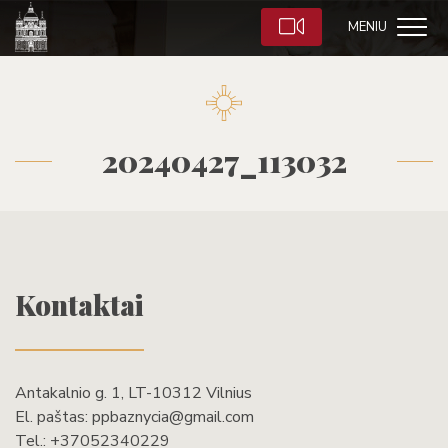
MENIU
20240427_113032
Kontaktai
Antakalnio g. 1, LT-10312 Vilnius
El. paštas:
ppbaznycia@gmail.com
Tel.:
+37052340229