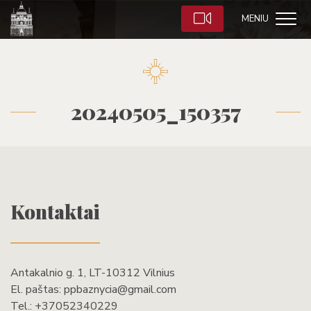
MENIU
20240505_150357
Kontaktai
Antakalnio g. 1, LT-10312 Vilnius
El. paštas:
ppbaznycia@gmail.com
Tel.:
+37052340229