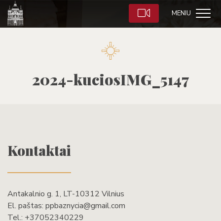
MENIU
2024-kuciosIMG_5147
Kontaktai
Antakalnio g. 1, LT-10312 Vilnius
El. paštas:
ppbaznycia@gmail.com
Tel.:
+37052340229