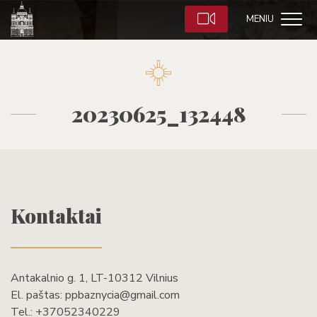
MENIU
20230625_132448
Kontaktai
Antakalnio g. 1, LT-10312 Vilnius
El. paštas:
ppbaznycia@gmail.com
Tel.:
+37052340229