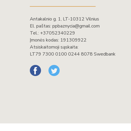
Antakalnio g. 1, LT-10312 Vilnius
El. paštas:
ppbaznycia@gmail.com
Tel.:
+37052340229
Įmonės kodas: 191309922
Atsiskaitomoji sąskaita:
LT79 7300 0100 0244 8078 Swedbank