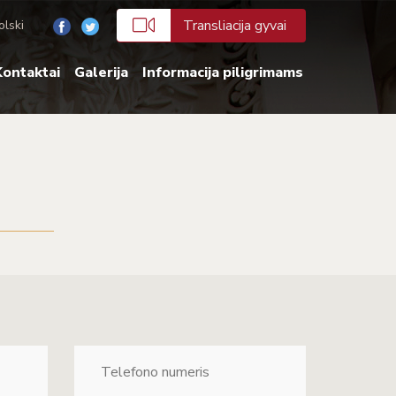
Transliacija gyvai
olski
ontaktai
Galerija
Informacija piligrimams