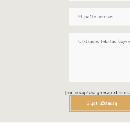
[anr_nocaptcha g-recaptcha-res