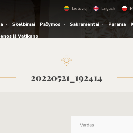
Lietuvių
English
P
ja
Skelbimai
Pažymos
Sakramentai
Parama
K
ienos iš Vatikano
20220521_192414