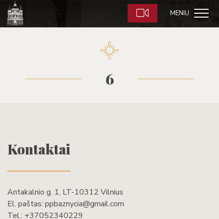
MENIU
6
Kontaktai
Antakalnio g. 1, LT-10312 Vilnius
El. paštas:
ppbaznycia@gmail.com
Tel.:
+37052340229