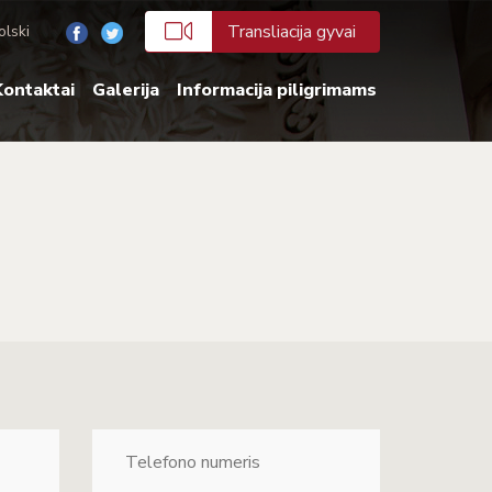
Transliacija gyvai
olski
ontaktai
Galerija
Informacija piligrimams