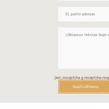
[anr_nocaptcha g-recaptcha-res