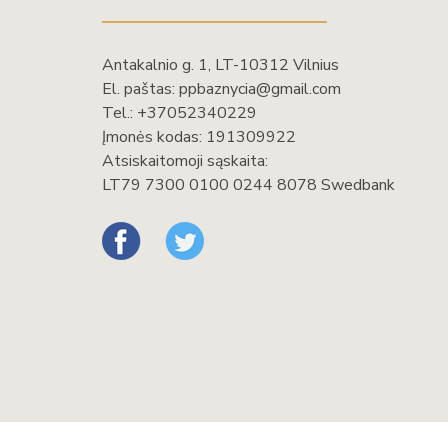
Antakalnio g. 1, LT-10312 Vilnius
El. paštas:
ppbaznycia@gmail.com
Tel.:
+37052340229
Įmonės kodas: 191309922
Atsiskaitomoji sąskaita:
LT79 7300 0100 0244 8078 Swedbank