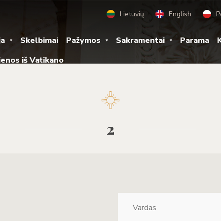
Lietuvių
English
P
ja
Skelbimai
Pažymos
Sakramentai
Parama
K
ienos iš Vatikano
2