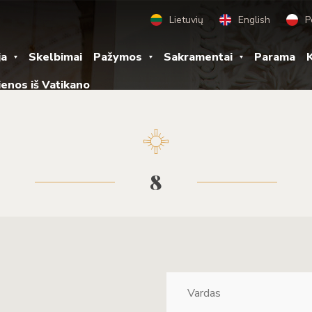
Lietuvių
English
P
ja
Skelbimai
Pažymos
Sakramentai
Parama
K
ienos iš Vatikano
8