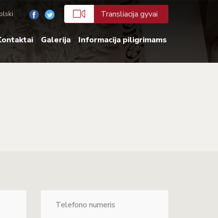
Transliacija gyvai
olski
ontaktai
Galerija
Informacija piligrimams