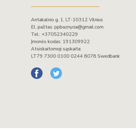
Antakalnio g. 1, LT-10312 Vilnius
El. paštas:
ppbaznycia@gmail.com
Tel.:
+37052340229
Įmonės kodas: 191309922
Atsiskaitomoji sąskaita:
LT79 7300 0100 0244 8078 Swedbank