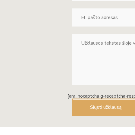
[anr_nocaptcha g-recaptcha-res