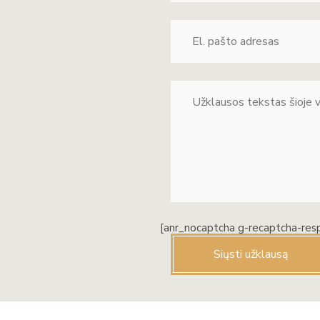
[anr_nocaptcha g-recaptcha-res