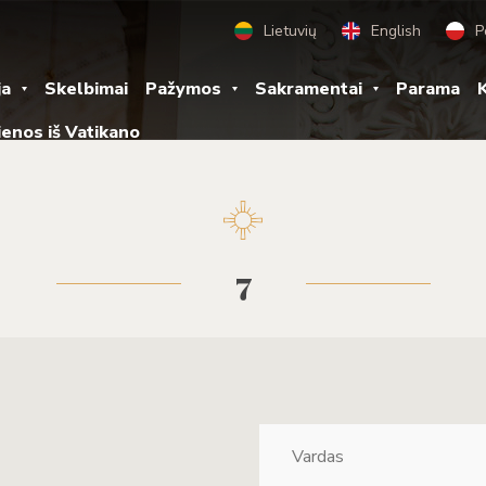
Lietuvių
English
P
ja
Skelbimai
Pažymos
Sakramentai
Parama
K
ienos iš Vatikano
7