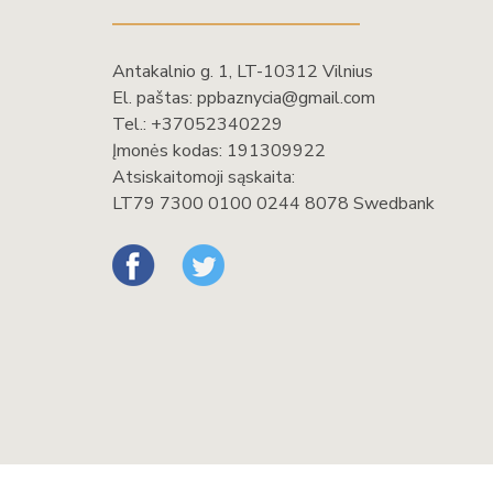
Antakalnio g. 1, LT-10312 Vilnius
El. paštas:
ppbaznycia@gmail.com
Tel.:
+37052340229
Įmonės kodas: 191309922
Atsiskaitomoji sąskaita:
LT79 7300 0100 0244 8078 Swedbank