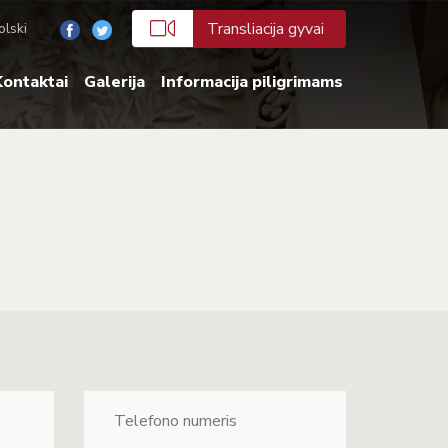
Transliacija gyvai
olski
ontaktai
Galerija
Informacija piligrimams