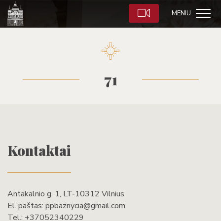
MENIU
71
Kontaktai
Antakalnio g. 1, LT-10312 Vilnius
El. paštas:
ppbaznycia@gmail.com
Tel.:
+37052340229