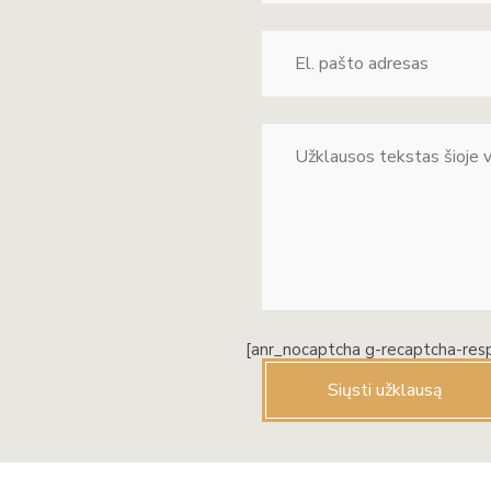
[anr_nocaptcha g-recaptcha-res