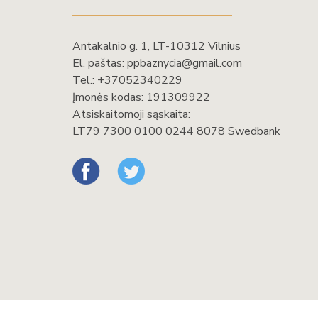
Antakalnio g. 1, LT-10312 Vilnius
El. paštas:
ppbaznycia@gmail.com
Tel.:
+37052340229
Įmonės kodas: 191309922
Atsiskaitomoji sąskaita:
LT79 7300 0100 0244 8078 Swedbank