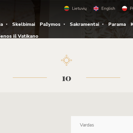
Lietuvių
English
P
ja
Skelbimai
Pažymos
Sakramentai
Parama
K
ienos iš Vatikano
10