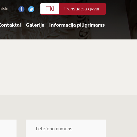
Transliacija gyvai
olski
ontaktai
Galerija
Informacija piligrimams