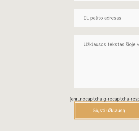
[anr_nocaptcha g-recaptcha-res