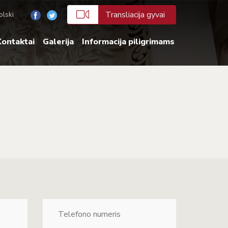
Transliacija gyvai
olski
ontaktai
Galerija
Informacija piligrimams