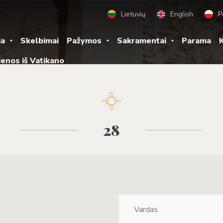
Lietuvių
English
P
ja
Skelbimai
Pažymos
Sakramentai
Parama
K
ienos iš Vatikano
28