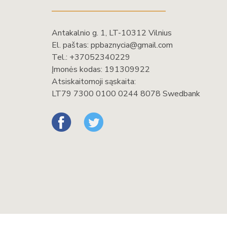
Antakalnio g. 1, LT-10312 Vilnius
El. paštas:
ppbaznycia@gmail.com
Tel.:
+37052340229
Įmonės kodas: 191309922
Atsiskaitomoji sąskaita:
LT79 7300 0100 0244 8078 Swedbank