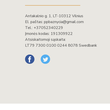
Antakalnio g. 1, LT-10312 Vilnius
El. paštas:
ppbaznycia@gmail.com
Tel.:
+37052340229
Įmonės kodas: 191309922
Atsiskaitomoji sąskaita:
LT79 7300 0100 0244 8078 Swedbank