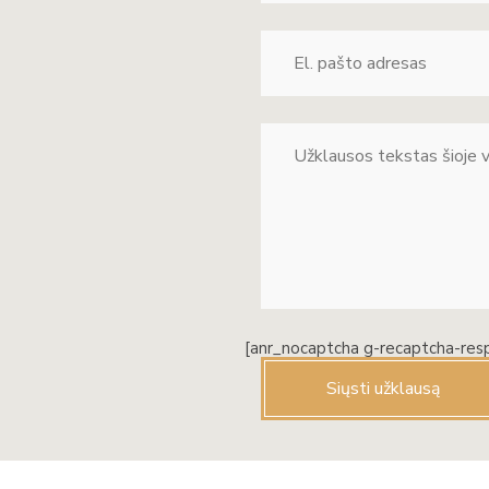
[anr_nocaptcha g-recaptcha-res