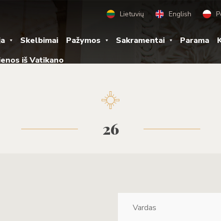
Lietuvių
English
P
ja
Skelbimai
Pažymos
Sakramentai
Parama
K
ienos iš Vatikano
26