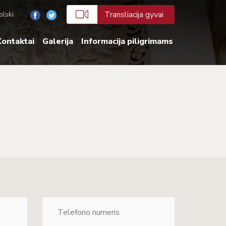
Transliacija gyvai
olski
ontaktai
Galerija
Informacija piligrimams