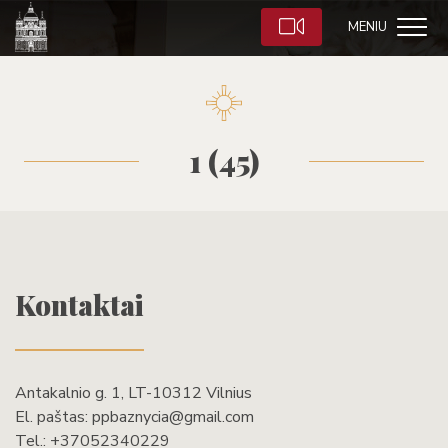
MENIU
1 (45)
Kontaktai
Antakalnio g. 1, LT-10312 Vilnius
El. paštas:
ppbaznycia@gmail.com
Tel.:
+37052340229