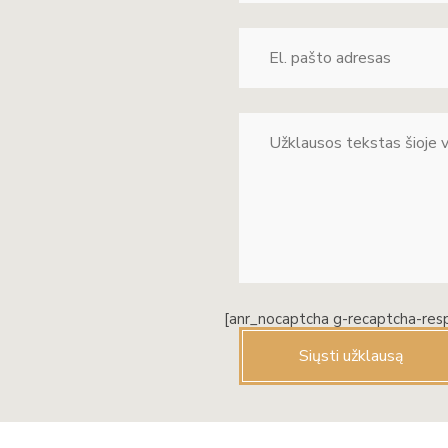
[anr_nocaptcha g-recaptcha-res