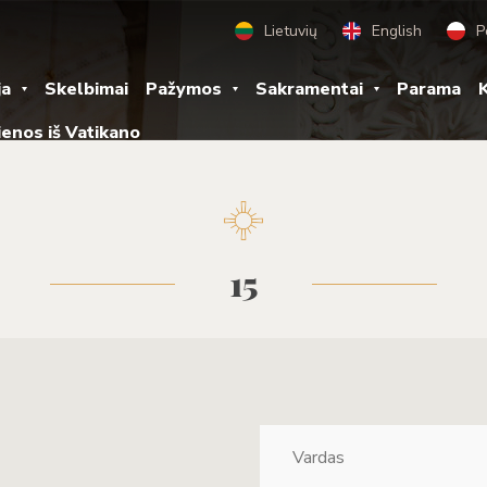
Lietuvių
English
P
ja
Skelbimai
Pažymos
Sakramentai
Parama
K
ienos iš Vatikano
15