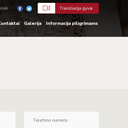
Transliacija gyvai
olski
ontaktai
Galerija
Informacija piligrimams