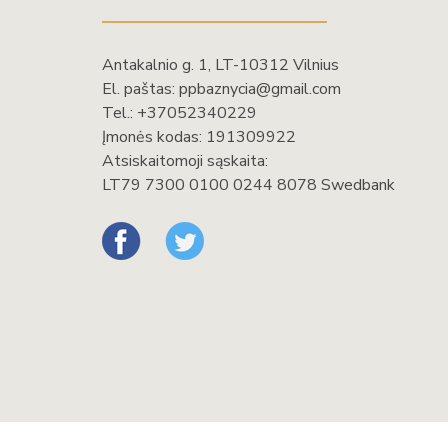
Antakalnio g. 1, LT-10312 Vilnius
El. paštas:
ppbaznycia@gmail.com
Tel.:
+37052340229
Įmonės kodas: 191309922
Atsiskaitomoji sąskaita:
LT79 7300 0100 0244 8078 Swedbank