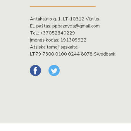
Antakalnio g. 1, LT-10312 Vilnius
El. paštas:
ppbaznycia@gmail.com
Tel.:
+37052340229
Įmonės kodas: 191309922
Atsiskaitomoji sąskaita:
LT79 7300 0100 0244 8078 Swedbank