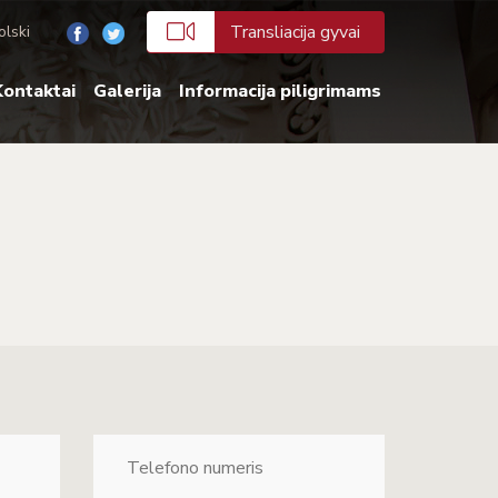
Transliacija gyvai
olski
ontaktai
Galerija
Informacija piligrimams