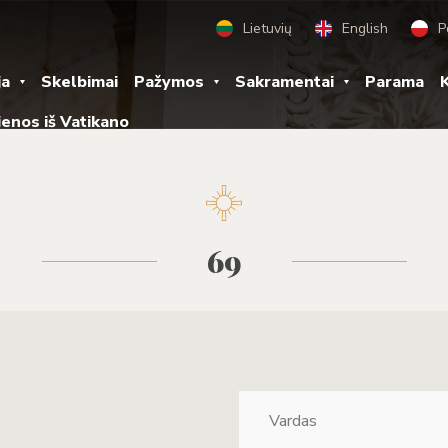
Lietuvių
English
P
ja
Skelbimai
Pažymos
Sakramentai
Parama
K
ienos iš Vatikano
69