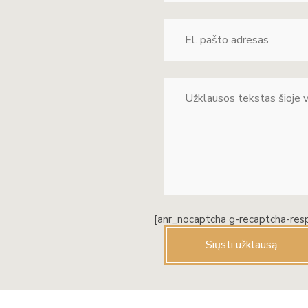
[anr_nocaptcha g-recaptcha-res