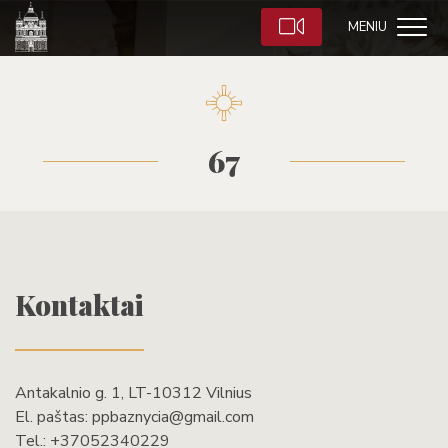
MENIU
67
Kontaktai
Antakalnio g. 1, LT-10312 Vilnius
El. paštas:
ppbaznycia@gmail.com
Tel.:
+37052340229