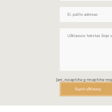
[anr_nocaptcha g-recaptcha-res