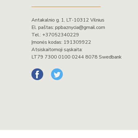
Antakalnio g. 1, LT-10312 Vilnius
El. paštas:
ppbaznycia@gmail.com
Tel.:
+37052340229
Įmonės kodas: 191309922
Atsiskaitomoji sąskaita:
LT79 7300 0100 0244 8078 Swedbank