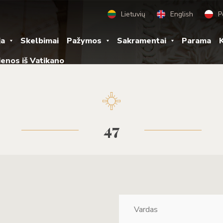
Lietuvių
English
P
ja
Skelbimai
Pažymos
Sakramentai
Parama
K
ienos iš Vatikano
47