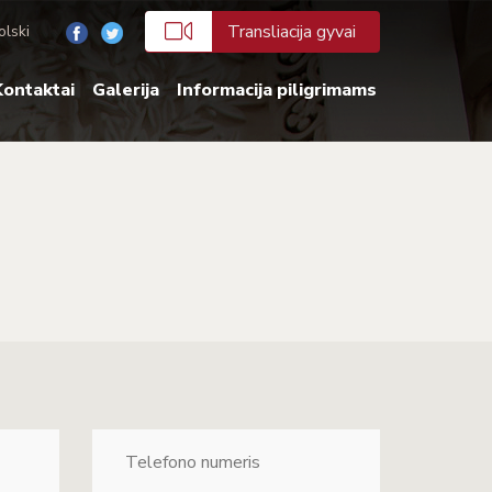
Transliacija gyvai
olski
ontaktai
Galerija
Informacija piligrimams