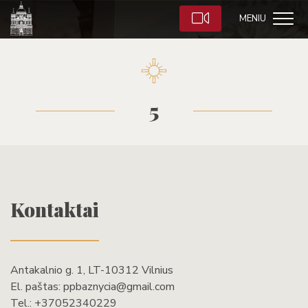
MENIU
5
Kontaktai
Antakalnio g. 1, LT-10312 Vilnius
El. paštas:
ppbaznycia@gmail.com
Tel.:
+37052340229