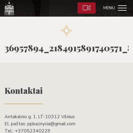
MENIU
36957894_2184915891740571_
Kontaktai
Antakalnio g. 1, LT-10312 Vilnius
El. paštas:
ppbaznycia@gmail.com
Tel.:
+37052340229