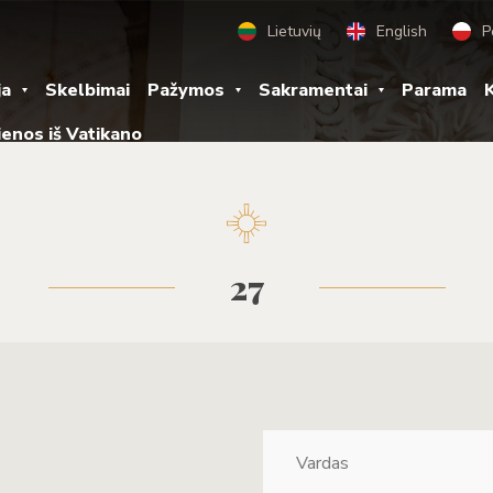
Lietuvių
English
P
ja
Skelbimai
Pažymos
Sakramentai
Parama
K
ienos iš Vatikano
27