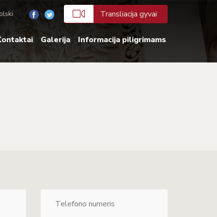
Transliacija gyvai
olski
ontaktai
Galerija
Informacija piligrimams