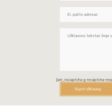
[anr_nocaptcha g-recaptcha-res