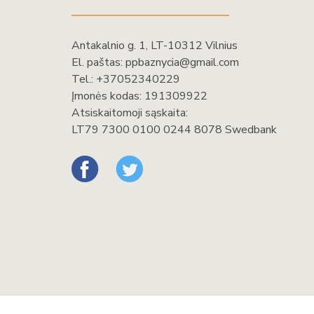
Antakalnio g. 1, LT-10312 Vilnius
El. paštas:
ppbaznycia@gmail.com
Tel.:
+37052340229
Įmonės kodas: 191309922
Atsiskaitomoji sąskaita:
LT79 7300 0100 0244 8078 Swedbank