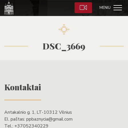
MENIU
DSC_3669
Kontaktai
Antakalnio g. 1, LT-10312 Vilnius
El. paštas:
ppbaznycia@gmail.com
Tel.:
+37052340229