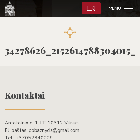
MENIU
34278626_2152614788304015_
Kontaktai
Antakalnio g. 1, LT-10312 Vilnius
El. paštas:
ppbaznycia@gmail.com
Tel.:
+37052340229