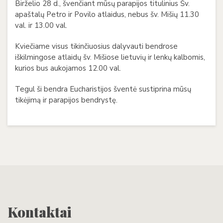
Birželio 28 d., švenčiant mūsų parapijos titulinius Šv.
apaštalų Petro ir Povilo atlaidus, nebus šv. Mišių 11.30
val. ir 13.00 val.
Kviečiame visus tikinčiuosius dalyvauti bendrose
iškilmingose atlaidų šv. Mišiose lietuvių ir lenkų kalbomis,
kurios bus aukojamos 12.00 val.
Tegul ši bendra Eucharistijos šventė sustiprina mūsų
tikėjimą ir parapijos bendrystę.
Kontaktai