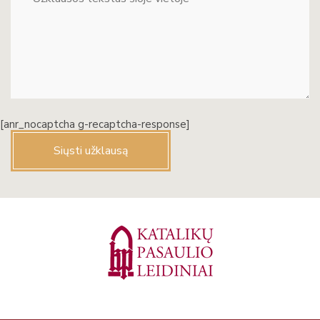
[anr_nocaptcha g-recaptcha-response]