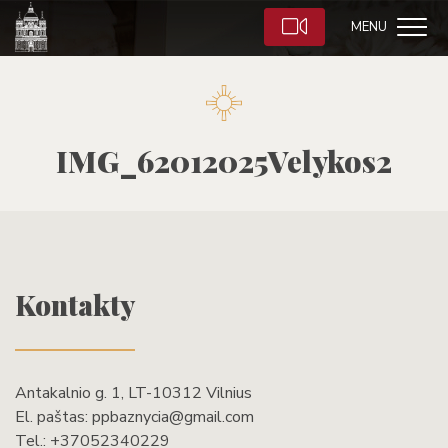
MENU
IMG_62012025Velykos2
Kontakty
Antakalnio g. 1, LT-10312 Vilnius
El. paštas:
ppbaznycia@gmail.com
Tel.:
+37052340229