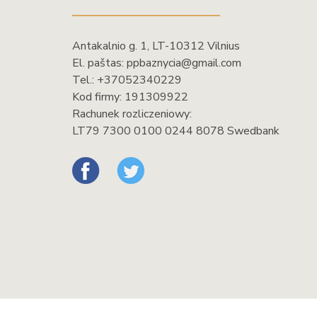
Antakalnio g. 1, LT-10312 Vilnius
El. paštas:
ppbaznycia@gmail.com
Tel.:
+37052340229
Kod firmy: 191309922
Rachunek rozliczeniowy:
LT79 7300 0100 0244 8078 Swedbank