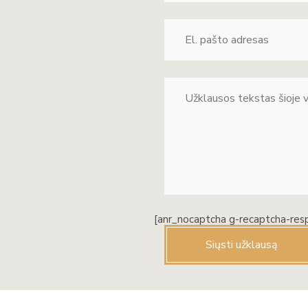
[anr_nocaptcha g-recaptcha-res