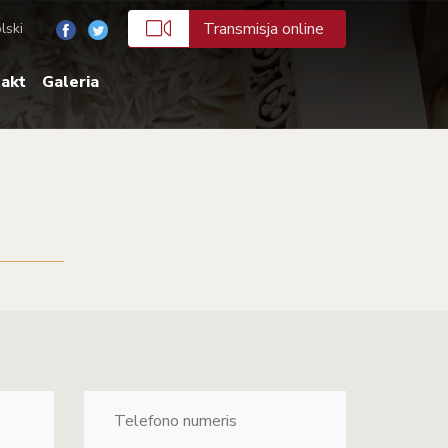
Transmisja online
lski
akt
Galeria