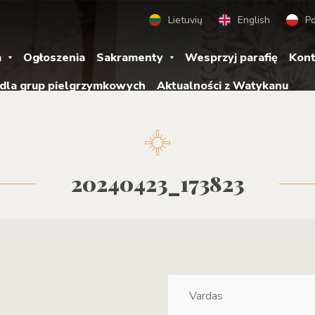
Lietuvių
English
Po
a
Ogłoszenia
Sakramenty
Wesprzyj parafię
Kont
 dla grup pielgrzymkowych
Aktualności z Watykanu
20240423_173823