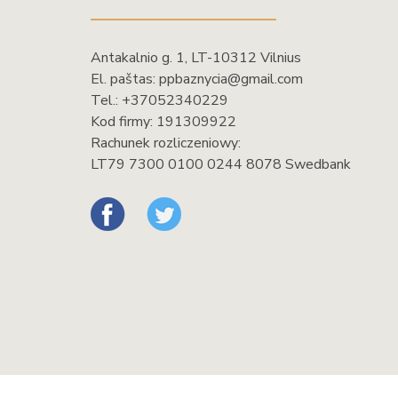
Antakalnio g. 1, LT-10312 Vilnius
El. paštas:
ppbaznycia@gmail.com
Tel.:
+37052340229
Kod firmy: 191309922
Rachunek rozliczeniowy:
LT79 7300 0100 0244 8078 Swedbank