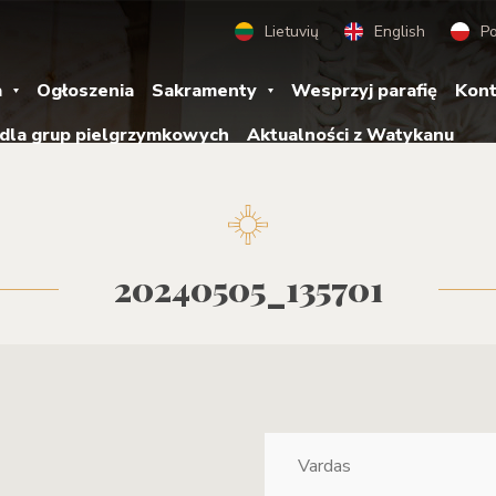
Lietuvių
English
Po
a
Ogłoszenia
Sakramenty
Wesprzyj parafię
Kont
 dla grup pielgrzymkowych
Aktualności z Watykanu
20240505_135701