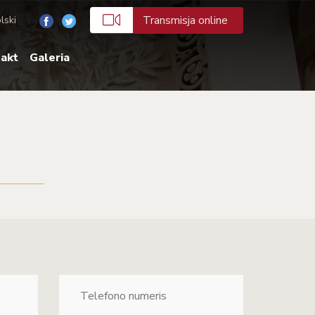
Transmisja online
lski
akt
Galeria