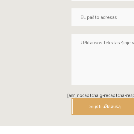
[anr_nocaptcha g-recaptcha-res