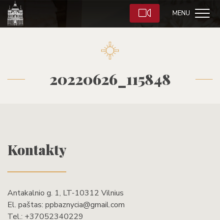
MENU
20220626_115848
Kontakty
Antakalnio g. 1, LT-10312 Vilnius
El. paštas:
ppbaznycia@gmail.com
Tel.:
+37052340229