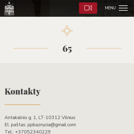
MENU
65
Kontakty
Antakalnio g. 1, LT-10312 Vilnius
El. paštas:
ppbaznycia@gmail.com
Tel.:
+37052340229