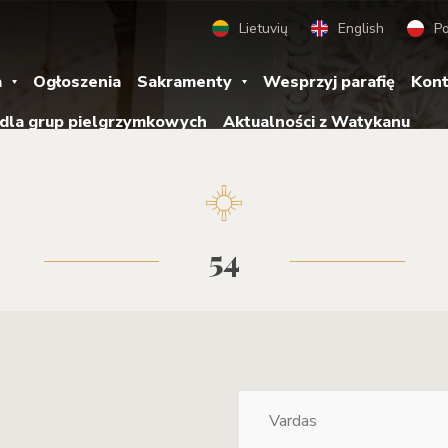
Lietuvių
English
Po
a
Ogłoszenia
Sakramenty
Wesprzyj parafię
Kont
 dla grup pielgrzymkowych
Aktualności z Watykanu
54