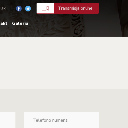
Transmisja online
lski
akt
Galeria