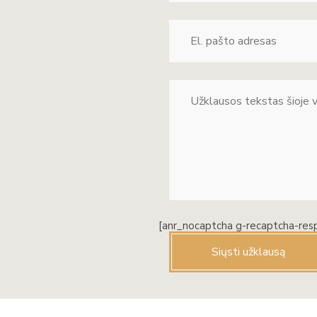
[anr_nocaptcha g-recaptcha-res