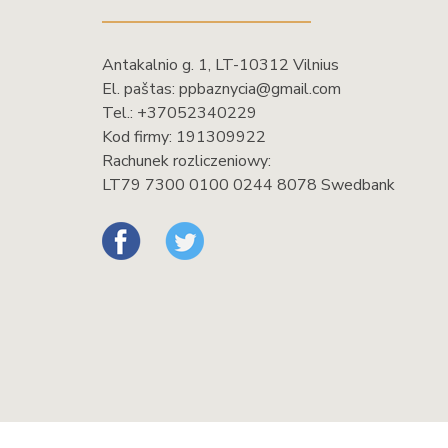
Antakalnio g. 1, LT-10312 Vilnius
El. paštas:
ppbaznycia@gmail.com
Tel.:
+37052340229
Kod firmy: 191309922
Rachunek rozliczeniowy:
LT79 7300 0100 0244 8078 Swedbank