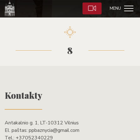
MENU
8
Kontakty
Antakalnio g. 1, LT-10312 Vilnius
El. paštas:
ppbaznycia@gmail.com
Tel.:
+37052340229