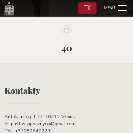
MENU
40
Kontakty
Antakalnio g. 1, LT-10312 Vilnius
El. paštas:
ppbaznycia@gmail.com
Tel.:
+37052340229