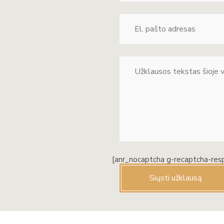
[anr_nocaptcha g-recaptcha-res