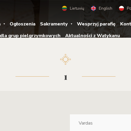
Lietuvių
English
Po
a
Ogłoszenia
Sakramenty
Wesprzyj parafię
Kont
 dla grup pielgrzymkowych
Aktualności z Watykanu
1