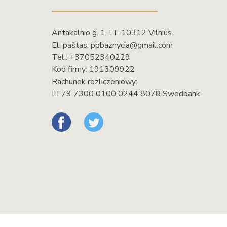
Antakalnio g. 1, LT-10312 Vilnius
El. paštas:
ppbaznycia@gmail.com
Tel.:
+37052340229
Kod firmy: 191309922
Rachunek rozliczeniowy:
LT79 7300 0100 0244 8078 Swedbank