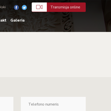
Transmisja online
lski
akt
Galeria