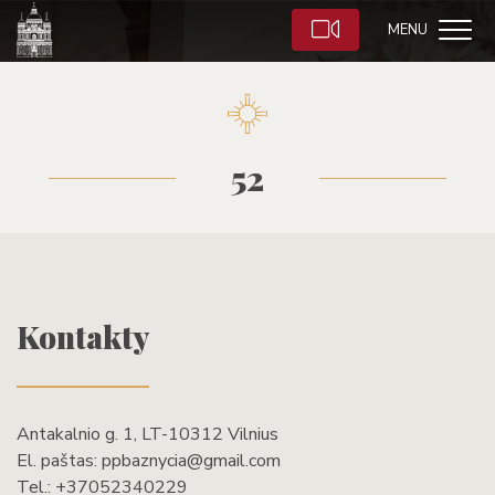
MENU
52
Kontakty
Antakalnio g. 1, LT-10312 Vilnius
El. paštas:
ppbaznycia@gmail.com
Tel.:
+37052340229