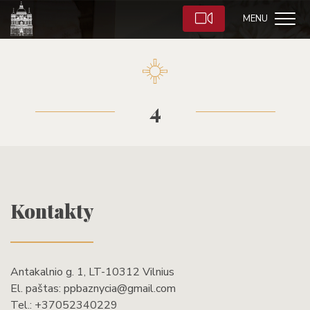
MENU
4
Kontakty
Antakalnio g. 1, LT-10312 Vilnius
El. paštas:
ppbaznycia@gmail.com
Tel.:
+37052340229