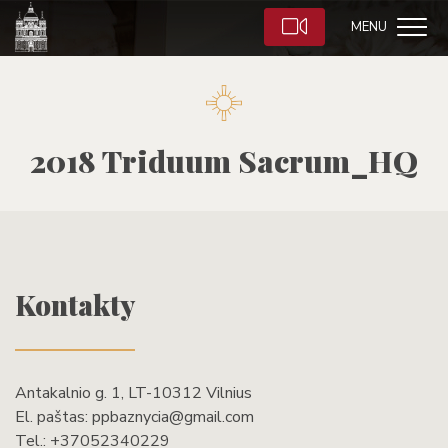
MENU
2018 Triduum Sacrum_HQ
Kontakty
Antakalnio g. 1, LT-10312 Vilnius
El. paštas:
ppbaznycia@gmail.com
Tel.:
+37052340229