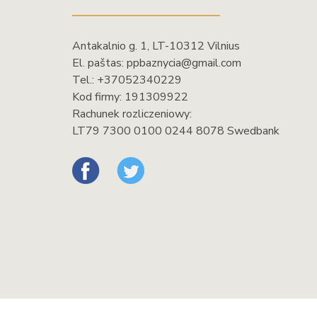
Antakalnio g. 1, LT-10312 Vilnius
El. paštas:
ppbaznycia@gmail.com
Tel.:
+37052340229
Kod firmy: 191309922
Rachunek rozliczeniowy:
LT79 7300 0100 0244 8078 Swedbank