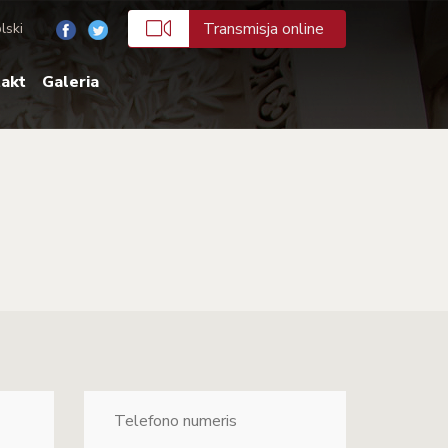
Transmisja online
lski
akt
Galeria