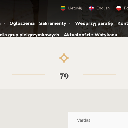
Lietuvių
English
Po
a
Ogłoszenia
Sakramenty
Wesprzyj parafię
Kont
 dla grup pielgrzymkowych
Aktualności z Watykanu
79