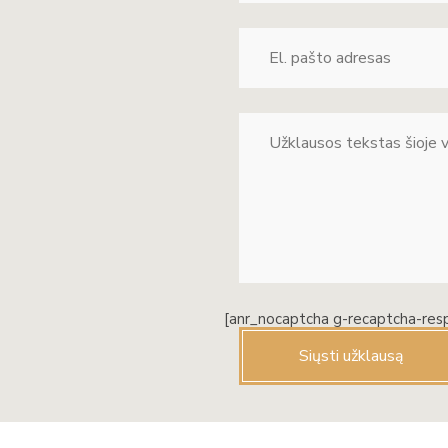
[anr_nocaptcha g-recaptcha-res