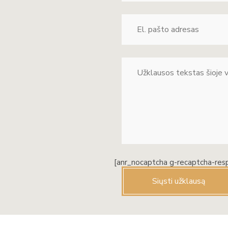
[anr_nocaptcha g-recaptcha-res