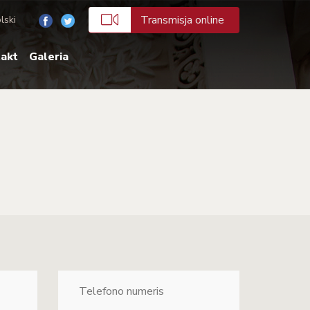
Transmisja online
lski
akt
Galeria