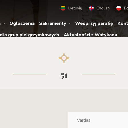
Lietuvių
English
Po
a
Ogłoszenia
Sakramenty
Wesprzyj parafię
Kont
 dla grup pielgrzymkowych
Aktualności z Watykanu
51