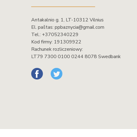
Antakalnio g. 1, LT-10312 Vilnius
El. paštas:
ppbaznycia@gmail.com
Tel.:
+37052340229
Kod firmy: 191309922
Rachunek rozliczeniowy:
LT79 7300 0100 0244 8078 Swedbank