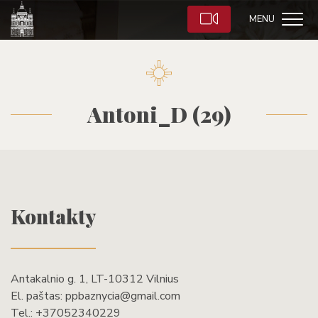
MENU
Antoni_D (29)
Kontakty
Antakalnio g. 1, LT-10312 Vilnius
El. paštas:
ppbaznycia@gmail.com
Tel.:
+37052340229