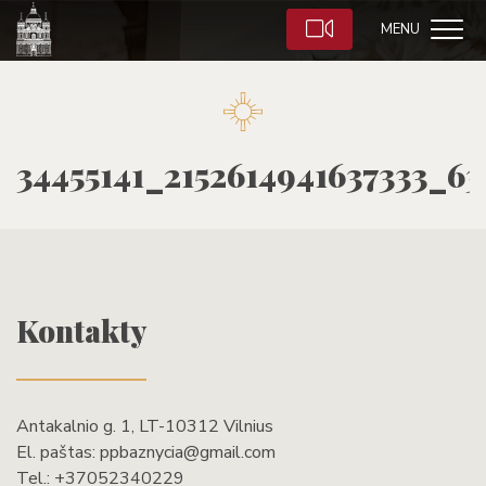
MENU
34455141_2152614941637333_6
Kontakty
Antakalnio g. 1, LT-10312 Vilnius
El. paštas:
ppbaznycia@gmail.com
Tel.:
+37052340229