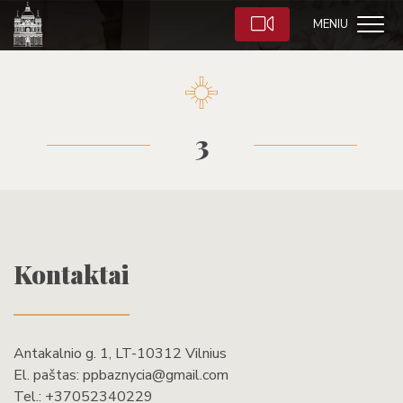
MENIU
3
Kontaktai
Antakalnio g. 1, LT-10312 Vilnius
El. paštas:
ppbaznycia@gmail.com
Tel.:
+37052340229