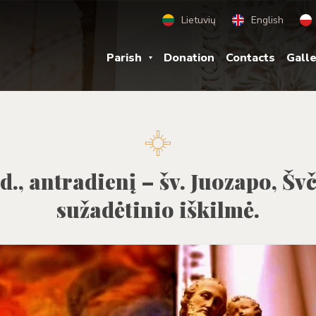
Lietuvių
English
Parish
Donation
Contacts
Gall
 d., antradienį – šv. Juozapo, Šv
sužadėtinio iškilmė.