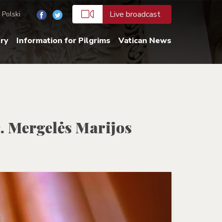
Live broadcast
Polski
ery
Information for Pilgrims
Vatican News
č. Mergelės Marijos