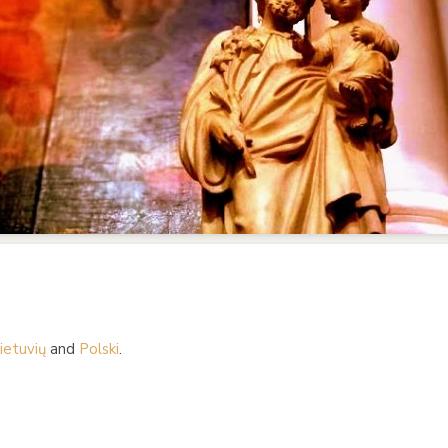
ietuvių
and
Polski
.