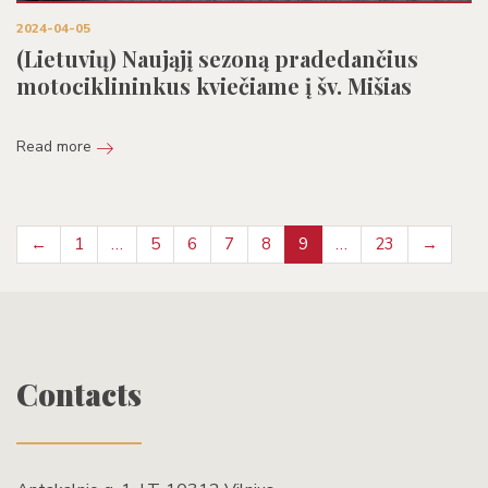
2024-04-05
(Lietuvių) Naująjį sezoną pradedančius
motociklininkus kviečiame į šv. Mišias
Read more
←
1
…
5
6
7
8
9
…
23
→
Contacts