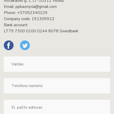
Antakalnio g. 1, LT-10312 Vilnius
Email:
ppbaznycia@gmail.com
Phone:
+37052340229
Company code: 191309922
Bank account:
LT79 7300 0100 0244 8078 Swedbank