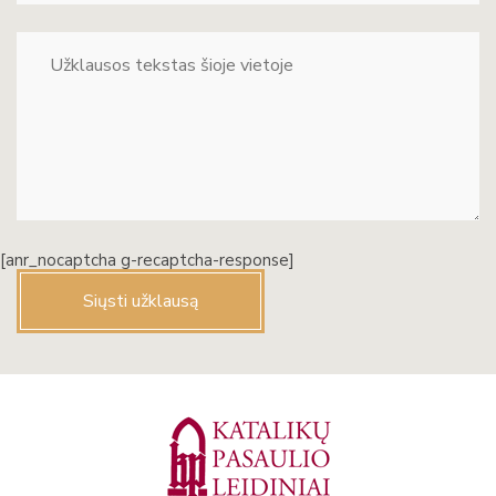
[anr_nocaptcha g-recaptcha-response]